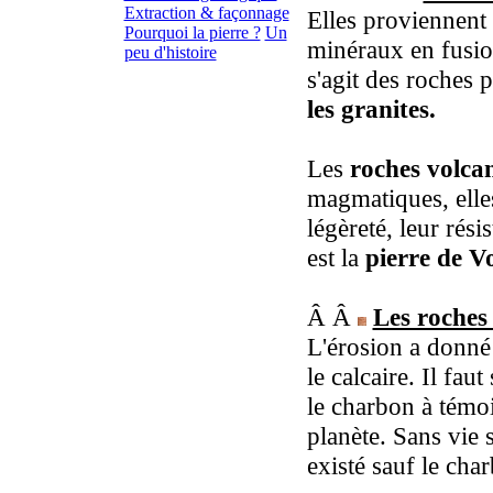
Extraction & façonnage
Elles proviennent 
Pourquoi la pierre ?
Un
minéraux en fusion
peu d'histoire
s'agit des roches 
les granites.
Les
roches volca
magmatiques, elles
légèreté, leur rés
est la
pierre de Vo
Â Â
Les roches
L'érosion a donné
le calcaire. Il fau
le charbon à témoi
planète. Sans vie s
existé sauf le char