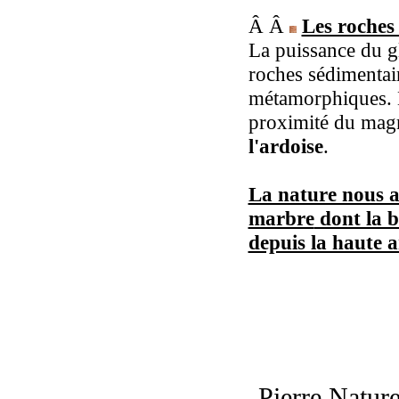
Â Â
Les roche
La puissance du gl
roches sédimentai
métamorphiques. E
proximité du magm
l'ardoise
.
La nature nous a 
marbre
dont la b
depuis la haute a
Pierre Natur