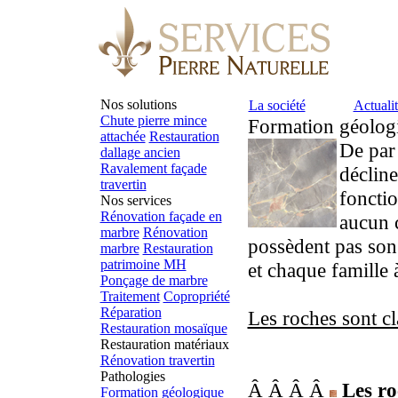
Nos solutions
La société
Actualit
Chute pierre mince
Formation géolog
attachée
Restauration
De par 
dallage ancien
Ravalement façade
décline
travertin
fonctio
Nos services
Rénovation façade en
aucun c
marbre
Rénovation
possèdent pas son
marbre
Restauration
patrimoine MH
et chaque famille à
Ponçage de marbre
Traitement
Copropriété
Réparation
Les roches sont cl
Restauration mosaïque
Restauration matériaux
Rénovation travertin
Pathologies
Â Â Â Â
Les r
Formation géologique