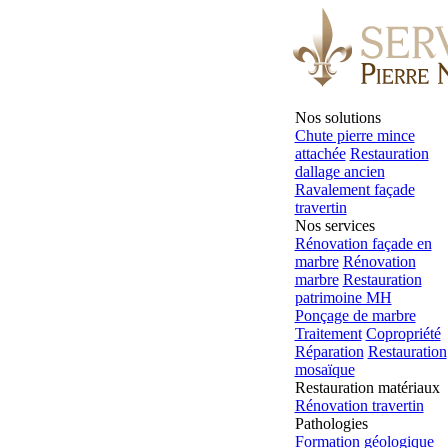
Nos solutions
Chute pierre mince
attachée
Restauration
dallage ancien
Ravalement façade
travertin
Nos services
Rénovation façade en
marbre
Rénovation
marbre
Restauration
patrimoine MH
Ponçage de marbre
Traitement
Copropriété
Réparation
Restauration
mosaïque
Restauration matériaux
Rénovation travertin
Pathologies
Formation géologique