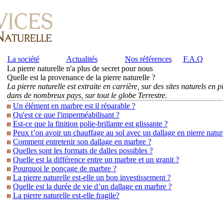
La société
Actualités
Nos références
F.A.Q
La pierre naturelle n'a plus de secret pour nous
Quelle est la provenance de la pierre
naturelle ?
La pierre naturelle est extraite en carrière, sur des sites naturels en p
dans de nombreux pays, sur tout le globe Terrestre.
Un élément en marbre est il ré
parable ?
Qu'est ce que l'impermé
abilisant ?
Est-ce que la finition polie-brillante est
glissante ?
Peux t’on avoir un chauffage au sol avec un dallage en pierre
natur
Comment entretenir son dallage en
marbre ?
Quelles sont les formats de dalles
possibles ?
Quelle est la différence entre un marbre et un
granit ?
Pourquoi le ponçage de
marbre ?
La pierre naturelle est-elle un bon
investissement ?
Quelle est la durée de vie d’un dallage en
marbre ?
La pierre naturelle est-elle fragile?